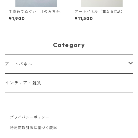
手染めてぬぐい「月のみちか
アートパネル（重なる色A）
け（ブルー）」
¥1,900
¥11,500
Category
アートパネル
小さなパネル
インテリア・雑貨
プライバシーポリシー
特定商取引法に基づく表記